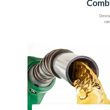
Combu
Descub
car