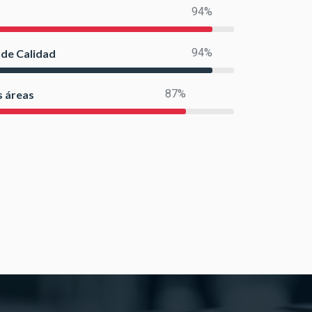
100%
100%
 de Calidad
92%
s áreas