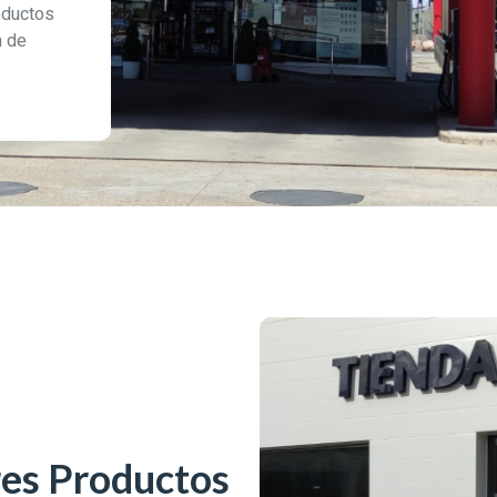
oductos
n de
es Productos